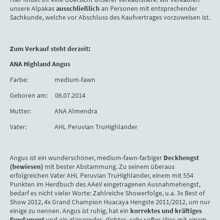
unsere Alpakas
ausschließlich
an Personen mit entsprechender
Sachkunde, welche vor Abschluss des Kaufvertrages vorzuweisen ist.
Zum Verkauf steht derzeit:
ANA Highland Angus
​Farbe: medium-fawn
Geboren am: 06.07.2014
Mutter: ANA Almendra
Vater: AHL Peruvian TruHighlander
Angus ist ein wunderschöner, medium-fawn-farbiger
Deckhengst
(bewiesen)
mit bester Abstammung. Zu seinem überaus
erfolgreichen Vater AHL Peruvian TruHighlander, einem mit 554
Punkten im Herdbuch des AAeV eingetragenen Ausnahmehengst,
bedarf es nicht vieler Worte: Zahlreiche Showerfolge, u.a. 3x Best of
Show 2012, 4x Grand Champion Huacaya Hengste 2011/2012, um nur
einige zu nennen. Angus ist ruhig, hat ein
korrektes und kräftiges
Fundament
und ein glänzendes, dichtes, sehr softes Vlies mit einem