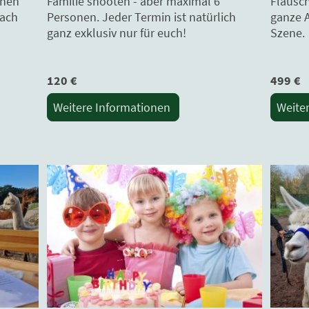
Familie shooten - aber maximal 6
Flausch
inen
Personen. Jeder Termin ist natürlich
ganze 
fach
ganz exklusiv nur für euch!
Szene. 
120 €
499 €
Weitere Informationen
Weite