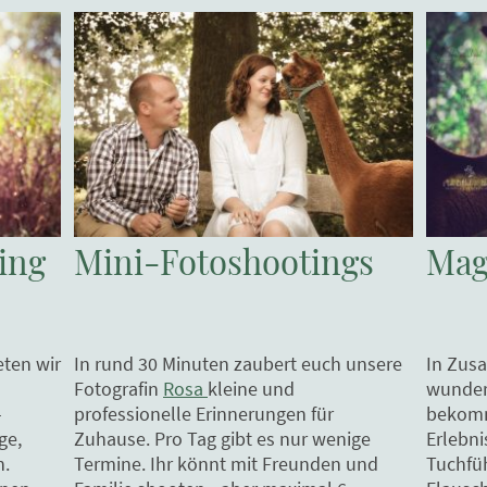
ing
Mini-Fotoshootings
Mag
In rund 30 Minuten zaubert euch unsere
In Zus
eten wir
Fotografin
Rosa
kleine und
wunde
professionelle Erinnerungen für
bekomm
-
Zuhause. Pro Tag gibt es nur wenige
Erlebni
ge,
Termine. Ihr könnt mit Freunden und
Tuchfü
n.