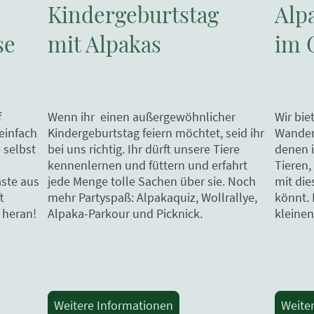
Kindergeburtstag
Alp
se
mit Alpakas
im 
f
Wenn ihr einen außergewöhnlicher
Wir bie
einfach
Kindergeburtstag feiern möchtet, seid ihr
Wander
 selbst
bei uns richtig. Ihr dürft unsere Tiere
denen 
kennenlernen und füttern und erfahrt
Tieren
ste aus
jede Menge tolle Sachen über sie. Noch
mit di
t
mehr Partyspaß: Alpakaquiz, Wollrallye,
könnt.
 heran!
Alpaka-Parkour und Picknick.
kleinen
Weitere Informationen
Weite